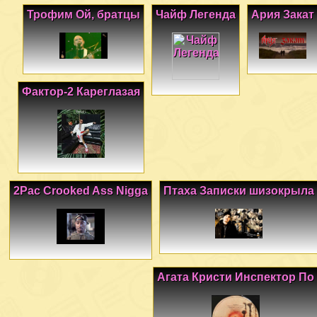
Трофим Ой, братцы
Чайф Легенда
Ария Закат
Фактор-2 Кареглазая
2Pac Crooked Ass Nigga
Птаха Записки шизокрыла
Агата Кристи Инспектор По