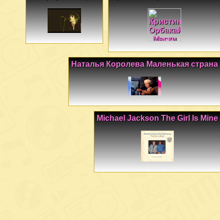
Наталья Королева Маленькая страна
Michael Jackson The Girl Is Mine