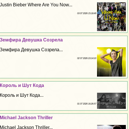
Justin Bieber Where Are You Now...
03 07 2026 15:18:49
Земфира Дeвyшка Созрела
Земфира Дeвyшка Созрела...
02 07 2026 23:14:10
Король и Шут Кода
Король и Шут Кода...
01 07 2026 16:26:57
Michael Jackson Thriller
Michael Jackson Thriller...