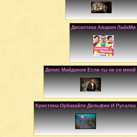
Дискотека Авария ЛайкМи
Денис Майданов Если ты не со мной
Кристина Орбакайте Дельфин И Русалка