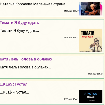
Наталья Королева Маленькая страна...
04 08 2026 8:38:27
Тимати Я буду ждать
Тимати Я буду ждать...
03 08 2026 5:41:37
Катя Лель Голова в облаках
Катя Лель Голова в облаках...
02 08 2026 5:35:22
1.KLa$ Я устал
1.KLa$ Я устал...
01 08 2026 8:34:39