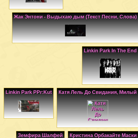
Жак Энтони - Выдыхаю дым (Текст Песни, Слова)
Linkin Park In The End
Linkin Park PPr:Kut
Катя Лель До Свидания, Милый
Земфира Шалфей
Кристина Орбакайте Маски