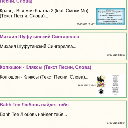
Песни, Слова)
Кравц - Вся моя братва 2 (feat. Смоки Мо)
(Текст Песни, Слова)...
20 07 2026 12:10:51
Михаил Шуфутинский Сингарелла
Михаил Шуфутинский Сингарелла...
19 07 2026 5:46:15
Копюшон - Кляксы (Текст Песни, Слова)
Копюшон - Кляксы (Текст Песни, Слова)...
18 07 2026 7:24:45
Bahh Tee Любовь найдет тебя
Bahh Tee Любовь найдет тебя...
17 07 2026 2:44:17