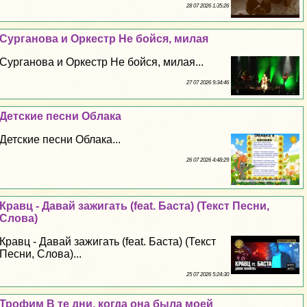
28 07 2026 1:35:26
Сурганова и Оркестр Не бойся, милая
Сурганова и Оркестр Не бойся, милая...
27 07 2026 9:34:46
Детские песни Облака
Детские песни Облака...
26 07 2026 4:48:29
Кравц - Давай зажигать (feat. Баста) (Текст Песни,
Слова)
Кравц - Давай зажигать (feat. Баста) (Текст
Песни, Слова)...
25 07 2026 5:24:30
Трофим В те дни, когда она была моей