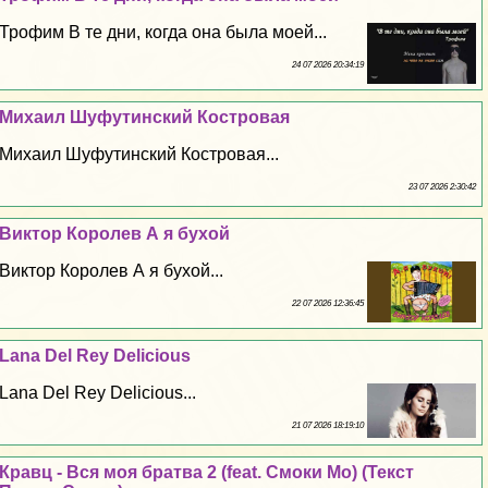
Трофим В те дни, когда она была моей...
24 07 2026 20:34:19
Михаил Шуфутинский Костровая
Михаил Шуфутинский Костровая...
23 07 2026 2:30:42
Виктор Королев А я бухой
Виктор Королев А я бухой...
22 07 2026 12:36:45
Lana Del Rey Delicious
Lana Del Rey Delicious...
21 07 2026 18:19:10
Кравц - Вся моя братва 2 (feat. Смоки Мо) (Текст