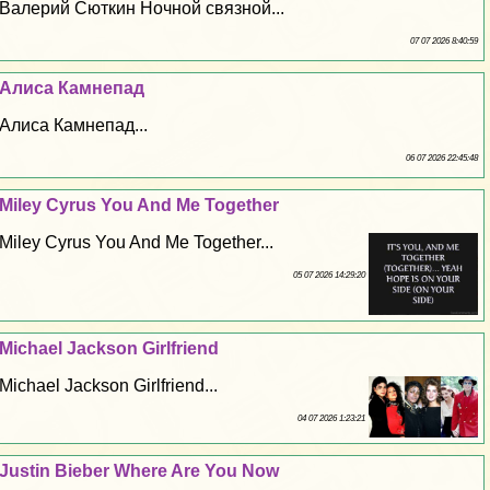
Валерий Сюткин Ночной связной...
07 07 2026 8:40:59
Алиса Камнепад
Алиса Камнепад...
06 07 2026 22:45:48
Miley Cyrus You And Me Together
Miley Cyrus You And Me Together...
05 07 2026 14:29:20
Michael Jackson Girlfriend
Michael Jackson Girlfriend...
04 07 2026 1:23:21
Justin Bieber Where Are You Now