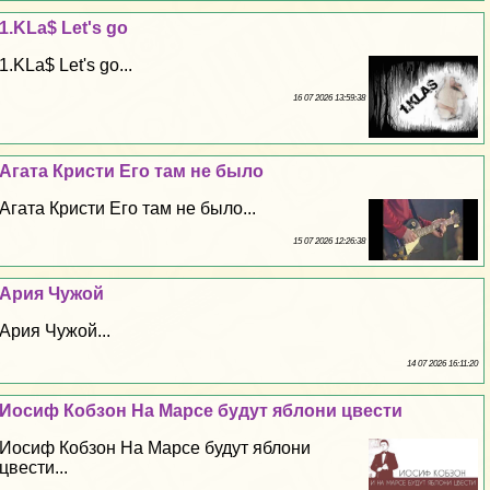
1.KLa$ Let's go
1.KLa$ Let's go...
16 07 2026 13:59:38
Агата Кристи Его там не было
Агата Кристи Его там не было...
15 07 2026 12:26:38
Ария Чужой
Ария Чужой...
14 07 2026 16:11:20
Иосиф Кобзон На Марсе будут яблони цвести
Иосиф Кобзон На Марсе будут яблони
цвести...