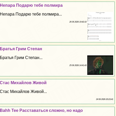
Непара Подарю тебе полмира
Непара Подарю тебе полмира...
26 06 2026 19:42:10
Братья Грим Степан
Братья Грим Степан...
25 06 2026 14:41:43
Стас Михайлов Живой
Стас Михайлов Живой...
24 06 2026 20:23:41
Bahh Tee Расставаться сложно, но надо