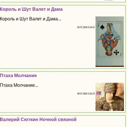
Король и Шут Валет и Дама
Король и Шут Валет и Дама...
09 07 2026 9:10:31
Птаха Молчание
Птаха Молчание...
08 07 2026 3:33:15
Валерий Сюткин Ночной связной