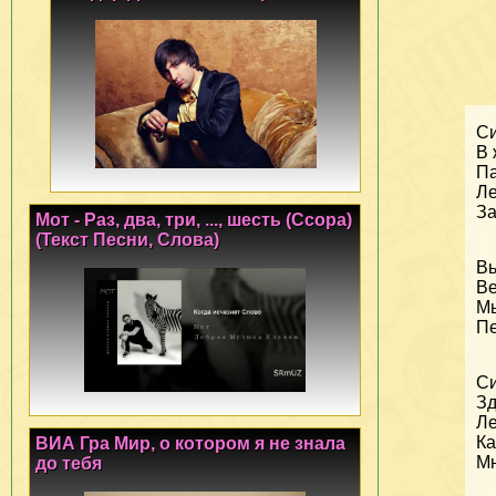
С
В 
Па
Ле
За
Мот - Раз, два, три, ..., шесть (Ссора)
(Текст Песни, Слова)
Вь
Ве
М
Пе
С
Зд
Ле
Ка
ВИА Гра Мир, о котором я не знала
Мн
до тебя