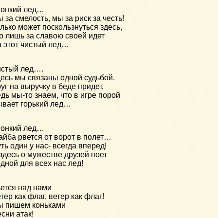
вонкий лед…
 за смелость, мы за риск за честь!
лько может поскользнуться здесь,
о лишь за славою своей идет
 этот чистый лед…
стый лед….
есь мы связаны одной судьбой,
уг на выручку в беде придет,
дь мы-то знаем, что в игре порой
вает горький лед…
вонкий лед…
йба рвется от ворот в полет…
ть один у нас- всегда вперед!
здесь о мужестве друзей поет
дной для всех нас лед!
ется над нами
тер как флаг, ветер как флаг!
ы пишем коньками
сни атак!