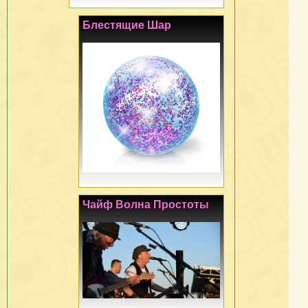
Блестящие Шар
Чайф Волна Простоты