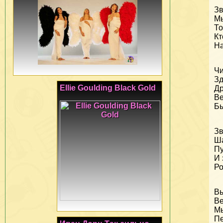
З
Мы
То
Кт
На
Чи
Зд
Ellie Goulding Black Gold
Др
Ве
Бы
З
Ша
Пу
И 
Ро
Вь
Ве
М
Пе