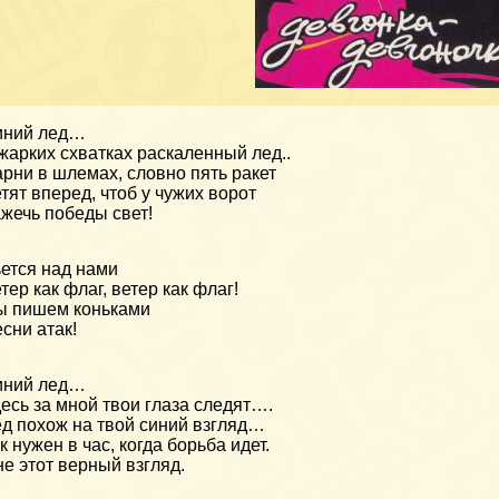
иний лед…
жарких схватках раскаленный лед..
рни в шлемах, словно пять ракет
тят вперед, чтоб у чужих ворот
жечь победы свет!
ется над нами
тер как флаг, ветер как флаг!
ы пишем коньками
сни атак!
иний лед…
есь за мной твои глаза следят….
д похож на твой синий взгляд…
к нужен в час, когда борьба идет.
е этот верный взгляд.