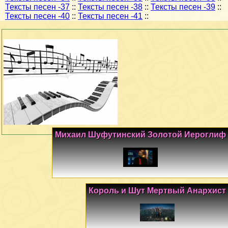
Тексты песен -37
::
Тексты песен -38
::
Тексты песен -39
::
Тексты песен -40
::
Тексты песен -41
::
Михаил Шуфутинский Золотой Иероглиф
Король и Шут Мертвый Анархист