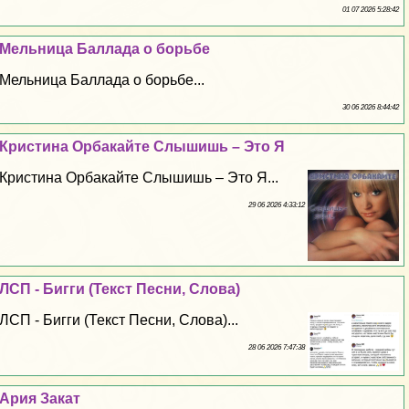
01 07 2026 5:28:42
Мельница Баллада о борьбе
Мельница Баллада о борьбе...
30 06 2026 8:44:42
Кристина Орбакайте Слышишь – Это Я
Кристина Орбакайте Слышишь – Это Я...
29 06 2026 4:33:12
ЛСП - Бигги (Текст Песни, Слова)
ЛСП - Бигги (Текст Песни, Слова)...
28 06 2026 7:47:38
Ария Закат