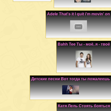
Adele That's it I quit i'm movin' on
Bahh Tee Ты - моё, я - твоё
Детские песни Вот тогда ты пожалеешь
Катя Лель Стоять бояться