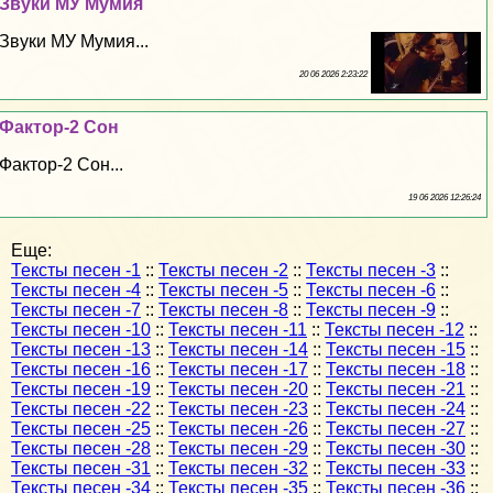
Звуки МУ Мумия
Звуки МУ Мумия...
20 06 2026 2:23:22
Фактор-2 Сон
Фактор-2 Сон...
19 06 2026 12:26:24
Еще:
Тексты песен -1
::
Тексты песен -2
::
Тексты песен -3
::
Тексты песен -4
::
Тексты песен -5
::
Тексты песен -6
::
Тексты песен -7
::
Тексты песен -8
::
Тексты песен -9
::
Тексты песен -10
::
Тексты песен -11
::
Тексты песен -12
::
Тексты песен -13
::
Тексты песен -14
::
Тексты песен -15
::
Тексты песен -16
::
Тексты песен -17
::
Тексты песен -18
::
Тексты песен -19
::
Тексты песен -20
::
Тексты песен -21
::
Тексты песен -22
::
Тексты песен -23
::
Тексты песен -24
::
Тексты песен -25
::
Тексты песен -26
::
Тексты песен -27
::
Тексты песен -28
::
Тексты песен -29
::
Тексты песен -30
::
Тексты песен -31
::
Тексты песен -32
::
Тексты песен -33
::
Тексты песен -34
::
Тексты песен -35
::
Тексты песен -36
::