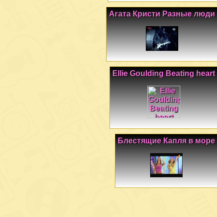
Агата Кристи Разные люди
Ellie Goulding Beating heart
Блестящие Капля в море