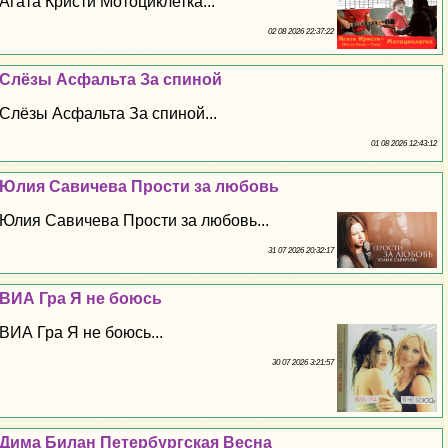
Агата Кристи Мотоциклетка...
02 08 2026 22:37:22
Слёзы Асфальта За спиной
Слёзы Асфальта За спиной...
01 08 2026 12:43:12
Юлия Савичева Прости за любовь
Юлия Савичева Прости за любовь...
31 07 2026 20:32:17
ВИА Гра Я не боюсь
ВИА Гра Я не боюсь...
30 07 2026 3:21:57
Дима Билан Петербургская Весна