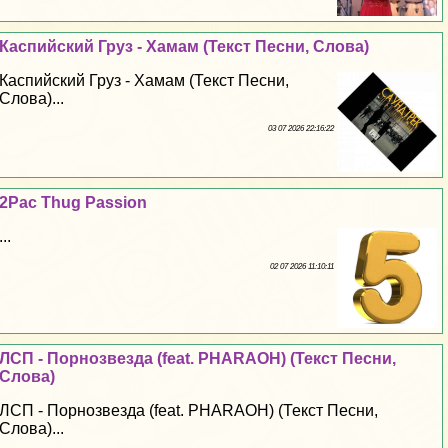
Каспийский Груз - Хамам (Текст Песни, Слова)
Каспийский Груз - Хамам (Текст Песни,
Слова)...
03 07 2026 22:16:22
2Pac Thug Passion
...
02 07 2026 11:10:11
ЛСП - Пopнозвезда (feat. PHARAOH) (Текст Песни,
Слова)
ЛСП - Пopнозвезда (feat. PHARAOH) (Текст Песни,
Слова)...