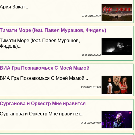
Ария Закат...
27 06 2026 1:30:34
Тимати Море (feat. Павел Мурашов, Фидель)
Тимати Море (feat. Павел Мурашов,
Фидель)...
26 06 2026 2:12:12
ВИА Гра Познакомься С Моей Мамой
ВИА Гра Познакомься С Моей Мамой...
25 06 2026 11:19:39
Сурганова и Оркестр Мне нравится
Сурганова и Оркестр Мне нравится...
24 06 2026 22:46:59