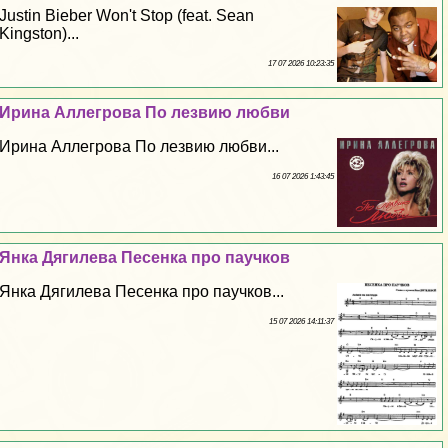
Justin Bieber Won't Stop (feat. Sean
Kingston)...
17 07 2026 10:23:35
Ирина Аллегрова По лезвию любви
Ирина Аллегрова По лезвию любви...
16 07 2026 1:43:45
Янка Дягилева Песенка про паучков
Янка Дягилева Песенка про паучков...
15 07 2026 14:11:37