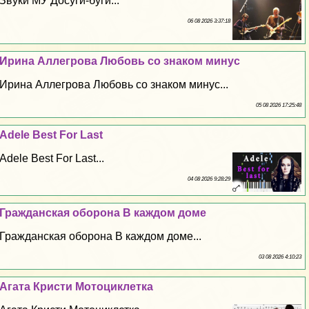
Звуки МУ Досуги-буги...
06 08 2026 3:37:18
Ирина Аллегрова Любовь со знаком минус
Ирина Аллегрова Любовь со знаком минус...
05 08 2026 17:25:48
Adele Best For Last
Adele Best For Last...
04 08 2026 9:28:29
Гражданская оборона В каждом доме
Гражданская оборона В каждом доме...
03 08 2026 4:10:23
Агата Кристи Мотоциклетка