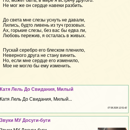
Но, может быть, в мире я встречу другого.
Не мог же он сердце навеки разбить.
До света мне слезы уснуть не давали,
Лились, будто ливень из туч грозовых.
Ах, горькие слезы, без вас бы едва ли,
Любовь пережив, я осталась в живых.
Пускай серебро его блеском пленило,
Неверного друга не стану винить.
Но, если мне сердце его изменило,
Мое не могло бы ему изменить.
Катя Лель До Свидания, Милый
Катя Лель До Свидания, Милый...
07 08 2026 12:51:42
Звуки МУ Досуги-буги