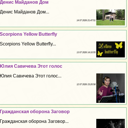
Денис Майданов Дом
Денис Майданов Дом...
14 07 2026 21:47:51
Scorpions Yellow Butterfly
Scorpions Yellow Butterfly...
13 07 2026 14:10:55
Юлия Савичева Этот голос
Юлия Савичева Этот голос...
12 07 2026 15:20:58
Гражданская оборона Заговор
Гражданская оборона Заговор...