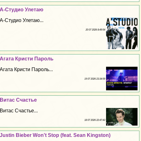
А-Студио Улетаю
А-Студио Улетаю...
20 07 2026 8:49:54
Агата Кристи Пароль
Агата Кристи Пароль...
19 07 2026 23:34:59
Витас Счастье
Витас Счастье...
18 07 2026 22:47:43
Justin Bieber Won't Stop (feat. Sean Kingston)