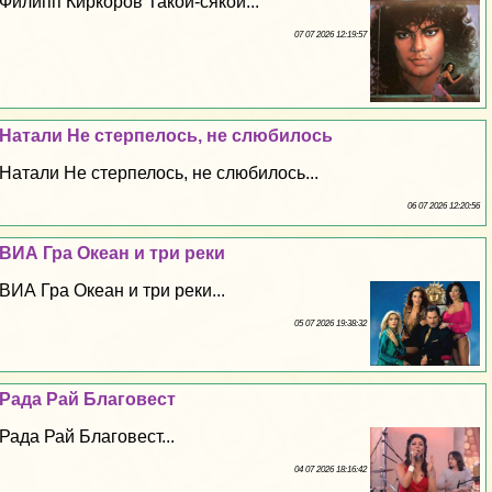
Филипп Киркоров Такой-сякой...
07 07 2026 12:19:57
Натали Не стерпелось, не слюбилось
Натали Не стерпелось, не слюбилось...
06 07 2026 12:20:56
ВИА Гра Океан и три реки
ВИА Гра Океан и три реки...
05 07 2026 19:38:32
Рада Рай Благовест
Рада Рай Благовест...
04 07 2026 18:16:42