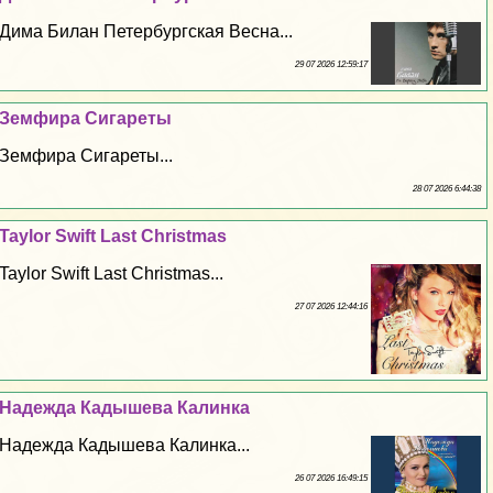
Дима Билан Петербургская Весна...
29 07 2026 12:59:17
Земфира Сигареты
Земфира Сигареты...
28 07 2026 6:44:38
Taylor Swift Last Christmas
Taylor Swift Last Christmas...
27 07 2026 12:44:16
Надежда Кадышева Калинка
Надежда Кадышева Калинка...
26 07 2026 16:49:15