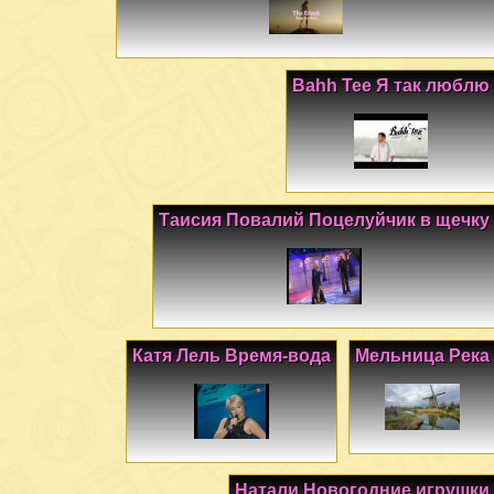
Bahh Tee Я так люблю
Таисия Повалий Поцелуйчик в щечку
Катя Лель Время-вода
Мельница Река
Натали Новогодние игрушки