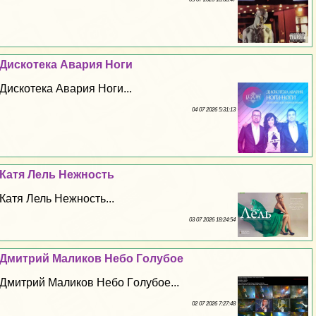
Дискотека Авария Ноги
Дискотека Авария Ноги...
04 07 2026 5:31:13
Катя Лель Нежность
Катя Лель Нежность...
03 07 2026 18:24:54
Дмитрий Маликов Небо Гoлyбое
Дмитрий Маликов Небо Гoлyбое...
02 07 2026 7:27:48