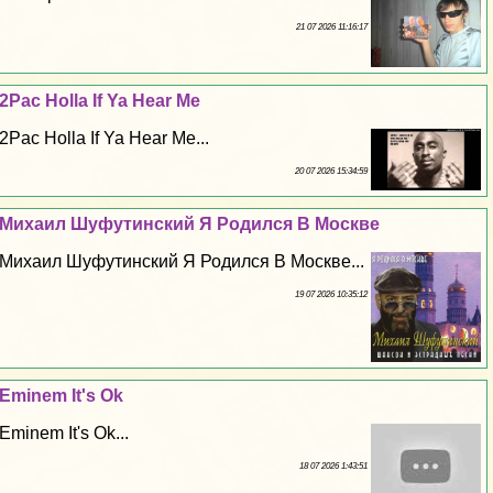
21 07 2026 11:16:17
2Pac Holla If Ya Hear Me
2Pac Holla If Ya Hear Me...
20 07 2026 15:34:59
Михаил Шуфутинский Я Родился В Москве
Михаил Шуфутинский Я Родился В Москве...
19 07 2026 10:35:12
Eminem It's Ok
Eminem It's Ok...
18 07 2026 1:43:51