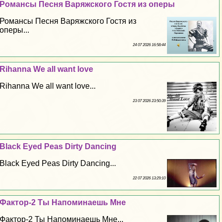
Романсы Песня Варяжского Гостя из оперы
Романсы Песня Варяжского Гостя из
оперы...
24 07 2026 16:58:44
Rihanna We all want love
Rihanna We all want love...
23 07 2026 23:50:39
Black Eyed Peas Dirty Dancing
Black Eyed Peas Dirty Dancing...
22 07 2026 13:29:10
Фактор-2 Ты Напоминаешь Мне
Фактор-2 Ты Напоминаешь Мне...