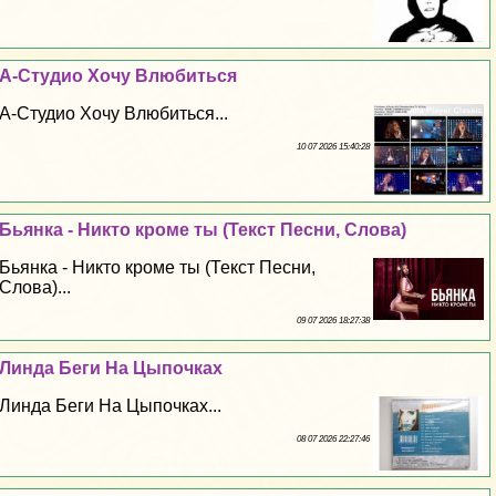
А-Студио Хочу Влюбиться
А-Студио Хочу Влюбиться...
10 07 2026 15:40:28
Бьянка - Никто кроме ты (Текст Песни, Слова)
Бьянка - Никто кроме ты (Текст Песни,
Слова)...
09 07 2026 18:27:38
Линда Беги На Цыпочках
Линда Беги На Цыпочках...
08 07 2026 22:27:46