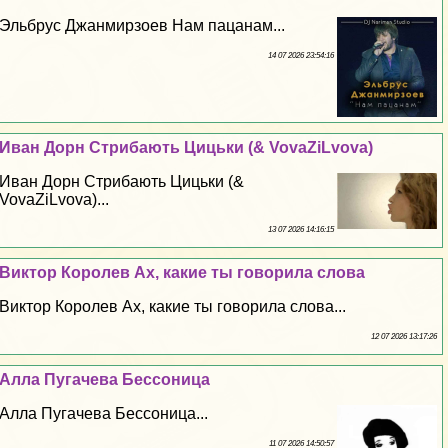
Эльбрус Джанмирзоев Нам пацанам...
14 07 2026 23:54:16
Иван Дорн Стрибають Цицьки (& VovaZiLvova)
Иван Дорн Стрибають Цицьки (&
VovaZiLvova)...
13 07 2026 14:16:15
Виктор Королев Ах, какие ты говорила слова
Виктор Королев Ах, какие ты говорила слова...
12 07 2026 13:17:26
Алла Пугачева Бессоница
Алла Пугачева Бессоница...
11 07 2026 14:50:57