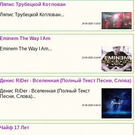
Ляпис Трубецкой Котлован
Ляпис Трубецкой Котлован...
24 06 2026 7:14:52
Eminem The Way I Am
Eminem The Way I Am...
23 06 2026 3:14:45
Денис RiDer - Вселенная (Полный Текст Песни, Слова)
Денис RiDer - Вселенная (Полный Текст
Песни, Слова)...
22 06 2026 9:34:19
Чайф 17 Лет