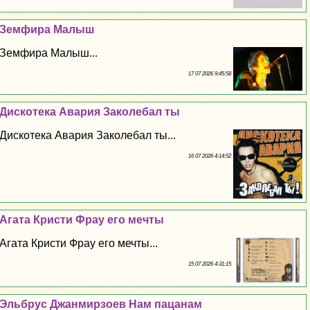
Земфира Малыш
Земфира Малыш...
17 07 2026 9:45:58
Дискотека Авария Заколeбaл ты
Дискотека Авария Заколeбaл ты...
16 07 2026 4:14:52
Агата Кристи Фрау его мечты
Агата Кристи Фрау его мечты...
15 07 2026 4:31:15
Эльбрус Джанмирзоев Нам пацанам