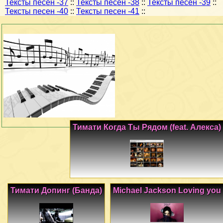
Тексты песен -37
::
Тексты песен -38
::
Тексты песен -39
::
Тексты песен -40
::
Тексты песен -41
::
Тимати Когда Ты Рядом (feat. Алекса)
Тимати Допинг (Банда)
Michael Jackson Loving you