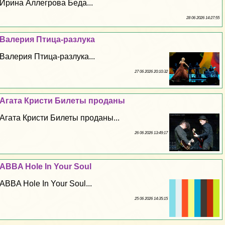
Ирина Аллегрова Беда...
28 06 2026 14:27:55
Валерия Птица-разлука
Валерия Птица-разлука...
27 06 2026 20:10:32
Агата Кристи Билеты проданы
Агата Кристи Билеты проданы...
26 06 2026 13:49:17
ABBA Hole In Your Soul
ABBA Hole In Your Soul...
25 06 2026 14:35:15