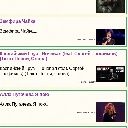
Земфира Чайка
Земфира Чайка...
27 07 2026 18:44:16
Каспийский Груз - Ночевал (feat. Сергeй Трофимов)
(Текст Песни, Слова)
Каспийский Груз - Ночевал (feat. Сергeй
Трофимов) (Текст Песни, Слова)...
26 07 2026 8:30:29
Алла Пугачева Я пою
Алла Пугачева Я пою...
25 07 2026 21:36:25