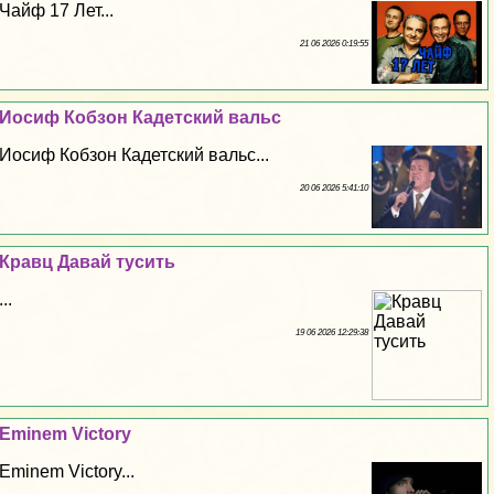
Чайф 17 Лет...
21 06 2026 0:19:55
Иосиф Кобзон Кадетский вальс
Иосиф Кобзон Кадетский вальс...
20 06 2026 5:41:10
Кравц Давай тусить
...
19 06 2026 12:29:38
Eminem Victory
Eminem Victory...