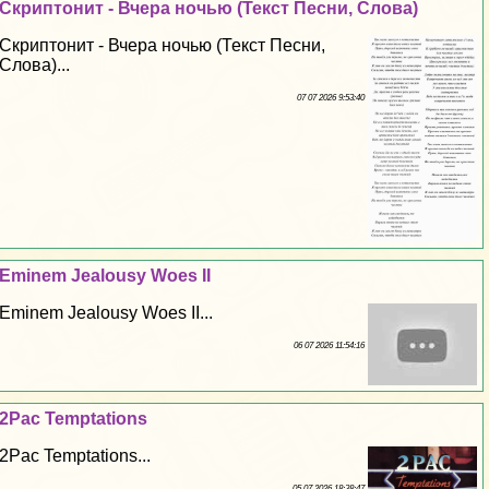
Скриптонит - Вчера ночью (Текст Песни, Слова)
Скриптонит - Вчера ночью (Текст Песни,
Слова)...
07 07 2026 9:53:40
Eminem Jealousy Woes II
Eminem Jealousy Woes II...
06 07 2026 11:54:16
2Pac Temptations
2Pac Temptations...
05 07 2026 18:38:47