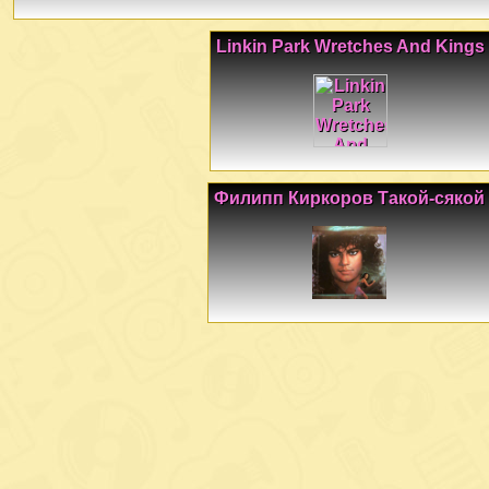
Linkin Park Wretches And Kings
Филипп Киркоров Такой-сякой