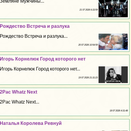
Земляне Мужчины...
21 07 2026 6:33:59
Рождество Встреча и разлука
Рождество Встреча и разлука...
20 07 2026 10:54:59
Игорь Корнелюк Город которого нет
Игорь Корнелюк Город которого нет...
19 07 2026 21:31:23
2Pac Whatz Next
2Pac Whatz Next...
18 07 2026 4:31:48
Наталья Королева Ревнуй