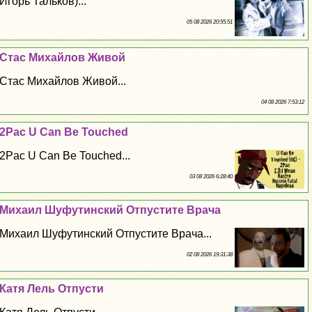
Игорь Тальков)...
05 08 2026 20:55:51
Стас Михайлов Живой
Стас Михайлов Живой...
04 08 2026 7:53:12
2Pac U Can Be Touched
2Pac U Can Be Touched...
03 08 2026 6:28:40
Михаил Шуфутинский Отпустите Врача
Михаил Шуфутинский Отпустите Врача...
02 08 2026 19:31:38
Катя Лель Отпусти