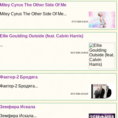
Miley Cyrus The Other Side Of Me
Miley Cyrus The Other Side Of Me...
07 07 2026 9:18:15
Ellie Goulding Outside (feat. Calvin Harris)
...
06 07 2026 13:49:24
Фактор-2 Бродяга
Фактор-2 Бродяга...
05 07 2026 10:15:29
Земфира Искала
Земфира Искала...