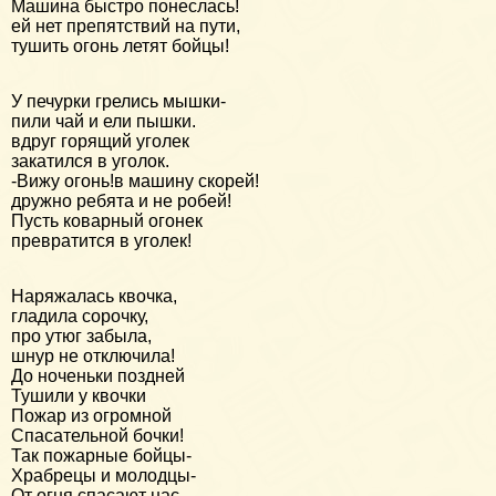
Машина быстро понеслась!
ей нет препятствий на пути,
тушить огонь летят бойцы!
У печурки грелись мышки-
пили чай и ели пышки.
вдруг горящий уголек
закатился в уголок.
-Вижу огонь!в машину скорей!
дружно ребята и не робей!
Пусть коварный огонек
превратится в уголек!
Наряжалась квочка,
гладила сорочку,
про утюг забыла,
шнур не отключила!
До ноченьки поздней
Тушили у квочки
Пожар из огромной
Спасательной бочки!
Так пожарные бойцы-
Храбрецы и молодцы-
От огня спасают нас,-