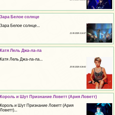
Зара Белое солнце
Зара Белое солнце...
21 06 2026 3:14:37
Катя Лель Джа-ла-ла
Катя Лель Джа-ла-ла...
20 06 2026 4:34:43
Король и Шут Признание Ловетт (Ария Ловетт)
Король и Шут Признание Ловетт (Ария
Ловетт)...