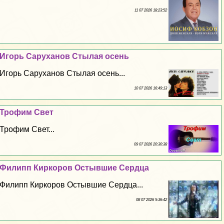
11 07 2026 18:23:52
Игорь Саруханов Стылая осень
Игорь Саруханов Стылая осень...
10 07 2026 16:49:13
Трофим Свет
Трофим Свет...
09 07 2026 20:30:38
Филипп Киркоров Остывшие Сердца
Филипп Киркоров Остывшие Сердца...
08 07 2026 5:36:42