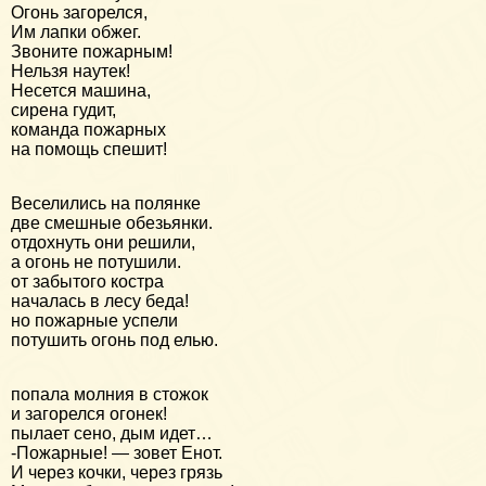
Огонь загорелся,
Им лапки обжег.
Звоните пожарным!
Нельзя наутек!
Несется машина,
сирена гудит,
команда пожарных
на помощь спешит!
Веселились на полянке
две смешные обезьянки.
отдохнуть они решили,
а огонь не потушили.
от забытого костра
началась в лесу беда!
но пожарные успели
потушить огонь под елью.
попала молния в стожок
и загорелся огонек!
пылает сено, дым идет…
-Пожарные! — зовет Енот.
И через кочки, через грязь