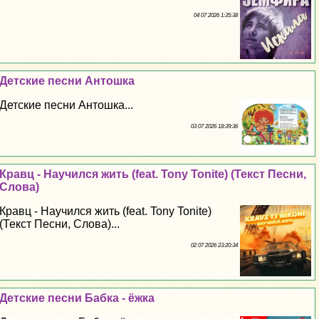
04 07 2026 1:35:38
Детские песни Антошка
Детские песни Антошка...
03 07 2026 18:39:36
Кравц - Научился жить (feat. Tony Tonite) (Текст Песни,
Слова)
Кравц - Научился жить (feat. Tony Tonite)
(Текст Песни, Слова)...
02 07 2026 23:20:34
Детские песни Бабка - ёжка