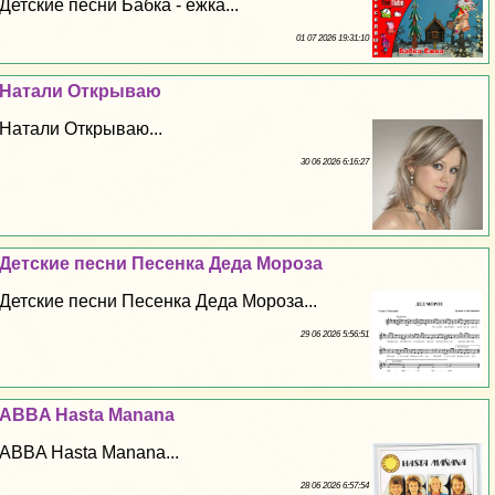
Детские песни Бабка - ёжка...
01 07 2026 19:31:10
Натали Открываю
Натали Открываю...
30 06 2026 6:16:27
Детские песни Песенка Деда Мороза
Детские песни Песенка Деда Мороза...
29 06 2026 5:56:51
ABBA Hasta Manana
ABBA Hasta Manana...
28 06 2026 6:57:54