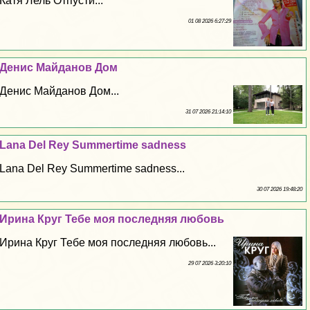
Катя Лель Отпусти...
01 08 2026 6:27:29
Денис Майданов Дом
Денис Майданов Дом...
31 07 2026 21:14:10
Lana Del Rey Summertime sadness
Lana Del Rey Summertime sadness...
30 07 2026 19:48:20
Ирина Круг Тебе моя последняя любовь
Ирина Круг Тебе моя последняя любовь...
29 07 2026 3:20:10