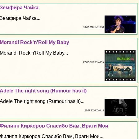
Земфира Чайка
Земфира Чайка...
28 07 2026 14:13:20
Morandi Rock'n'Roll My Baby
Morandi Rock'n'Roll My Baby...
27 07 2026 15:43:55
Adele The right song (Rumour has it)
Adele The right song (Rumour has it)...
26 07 2026 7:40:18
Филипп Киркоров Спасибо Вам, Враги Мои
Филипп Киркоров Спасибо Вам, Враги Мои...