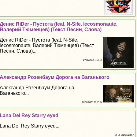
Денис RiDer - Пустота (feat. N-Sife, lecosmonaute,
Валерий Тюменцев) (Текст Песни, Слова)
Денис RiDer - Пустота (feat. N-Sife,
lecosmonaute, Валерий Тюменцев) (Текст
Песни, Слова)...
27 06 2026 7:56:56
Александр Розенбаум Дорога на Ваганького
Александр Розенбаум Дорога на
Ваганького...
26 06 2026 19:50:34
Lana Del Rey Starry eyed
Lana Del Rey Starry eyed...
25 06 2026 6:23:57