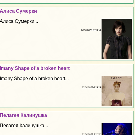
Алиса Сумерки
Алиса Сумерки...
24 06 2026 11:59:10
Imany Shape of a broken heart
Imany Shape of a broken heart...
23 06 2026 0:29:29
Пелагея Калинушка
Пелагея Калинушка...
22 06 2026 3:21:51