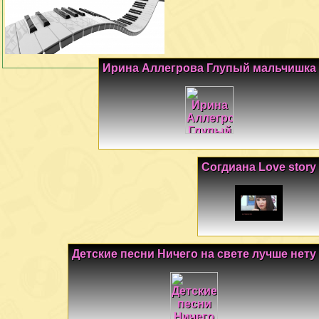
Ирина Аллегрова Глупый мальчишка
Согдиана Love story
Детские песни Ничего на свете лучше нету