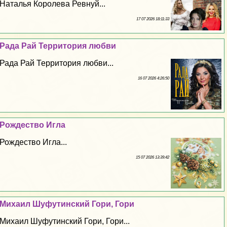
Наталья Королева Ревнуй...
17 07 2026 18:11:33
Рада Рай Территория любви
Рада Рай Территория любви...
16 07 2026 4:26:50
Рождество Игла
Рождество Игла...
15 07 2026 13:39:42
Михаил Шуфутинский Гори, Гори
Михаил Шуфутинский Гори, Гори...