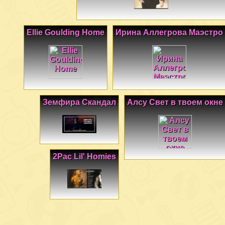
Ellie Goulding Home
Ирина Аллегрова Маэстро
Земфира Скандал
Алсу Свет в твоем окне
2Pac Lil' Homies