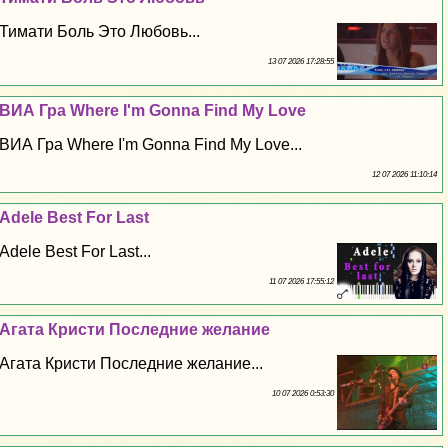
Тимати Боль Это Любовь...
13 07 2026 17:28:55
ВИА Гра Where I'm Gonna Find My Love
ВИА Гра Where I'm Gonna Find My Love...
12 07 2026 11:10:14
Adele Best For Last
Adele Best For Last...
11 07 2026 17:55:12
Агата Кристи Последние желание
Агата Кристи Последние желание...
10 07 2026 0:53:30