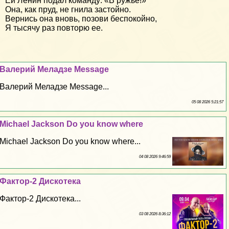
Ей Ленин подал команду: «В ружье!»
Она, как пруд, не гнила застойно.
Вернись она вновь, позови беспокойно,
Я тысячу раз повторю ее.
Валерий Меладзе Message
Валерий Меладзе Message...
05 08 2026 5:21:57
Michael Jackson Do you know where
Michael Jackson Do you know where...
04 08 2026 9:46:59
Фактор-2 Дискотека
Фактор-2 Дискотека...
03 08 2026 8:36:12