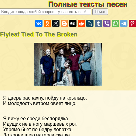
Полные тексты песен
Flyleaf Tied To The Broken
Я дверь распахну, пойду на крыльцо,
И молодость ветром овеет лицо.
Я вижу ее среди беспорядка
Идущих не в ногу маршевых рот.
Упрямо бьет по бедру лопатка,
До крови шею натерла скатка,