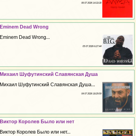
06 07 2026 14:33:30
Eminem Dead Wrong
Eminem Dead Wrong...
05 07 2026 6:27:44
Михаил Шуфутинский Славянская Душа
Михаил Шуфутинский Славянская Душа...
04 07 2026 18:29:59
Виктор Королев Было или нет
Виктор Королев Было или нет...