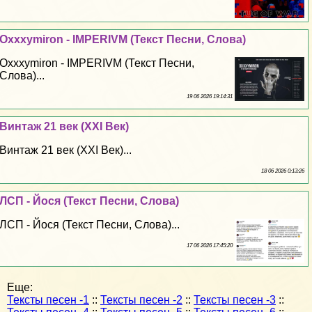
Oxxxymiron - IMPERIVM (Текст Песни, Слова)
Oxxxymiron - IMPERIVM (Текст Песни,
Слова)...
19 06 2026 19:14:31
Винтаж 21 век (XXI Век)
Винтаж 21 век (XXI Век)...
18 06 2026 0:13:26
ЛСП - Йося (Текст Песни, Слова)
ЛСП - Йося (Текст Песни, Слова)...
17 06 2026 17:45:20
Еще:
Тексты песен -1
::
Тексты песен -2
::
Тексты песен -3
::