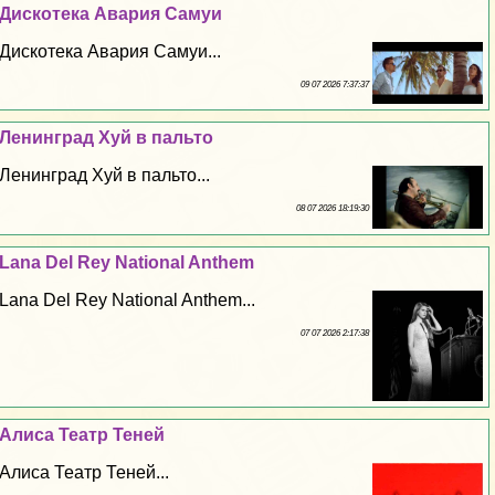
Дискотека Авария Самуи
Дискотека Авария Самуи...
09 07 2026 7:37:37
Ленинград Xyй в пальто
Ленинград Xyй в пальто...
08 07 2026 18:19:30
Lana Del Rey National Anthem
Lana Del Rey National Anthem...
07 07 2026 2:17:38
Алиса Театр Теней
Алиса Театр Теней...