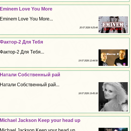
Eminem Love You More
Eminem Love You More...
20 07 2026 9:25:44
Фактор-2 Для Тебя
Фактор-2 Для Тебя...
19 07 2026 12:44:56
Натали Собственный рай
Натали Собственный рай...
18 07 2026 19:45:38
Michael Jackson Keep your head up
Michael Jackson Keep your head up...