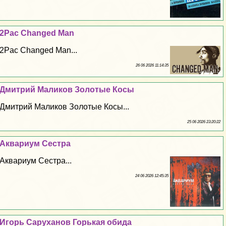
2Pac Changed Man
2Pac Changed Man...
26 06 2026 11:14:35
Дмитрий Маликов Золотые Косы
Дмитрий Маликов Золотые Косы...
25 06 2026 23:20:22
Аквариум Сестра
Аквариум Сестра...
24 06 2026 12:45:35
Игорь Саруханов Горькая обида