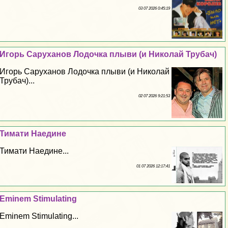
03 07 2026 0:45:19
Игорь Саруханов Лодочка плыви (и Николай Трубач)
Игорь Саруханов Лодочка плыви (и Николай
Трубач)...
02 07 2026 9:21:53
Тимати Наедине
Тимати Наедине...
01 07 2026 12:17:41
Eminem Stimulating
Eminem Stimulating...