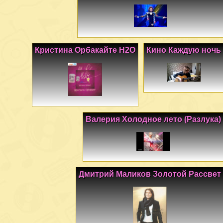
Кристина Орбакайте H2O
Кино Каждую ночь
Валерия Холодное лето (Разлука)
Дмитрий Маликов Золотой Рассвет