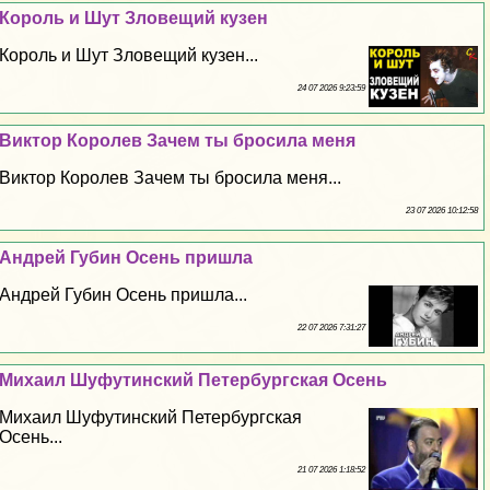
Король и Шут Зловещий кузен
Король и Шут Зловещий кузен...
24 07 2026 9:23:59
Виктор Королев Зачем ты бросила меня
Виктор Королев Зачем ты бросила меня...
23 07 2026 10:12:58
Андрей Губин Осень пришла
Андрей Губин Осень пришла...
22 07 2026 7:31:27
Михаил Шуфутинский Петербургская Осень
Михаил Шуфутинский Петербургская
Осень...
21 07 2026 1:18:52