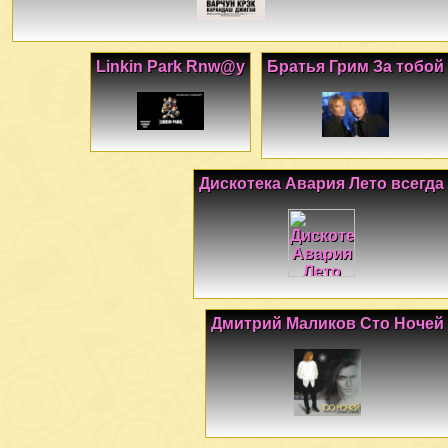
Linkin Park Rnw@y
Братья Грим За тобой
Дискотека Авария Лето всегда
Дмитрий Маликов Сто Ночей