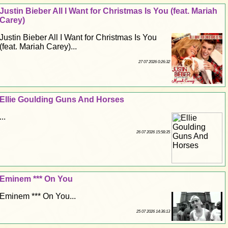
Justin Bieber All I Want for Christmas Is You (feat. Mariah
Carey)
Justin Bieber All I Want for Christmas Is You
(feat. Mariah Carey)...
27 07 2026 0:26:32
Ellie Goulding Guns And Horses
...
26 07 2026 15:58:35
Eminem *** On You
Eminem *** On You...
25 07 2026 14:36:13