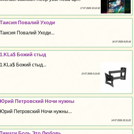
17 07 2026 10:12:32
Таисия Повалий Уходи
Таисия Повалий Уходи...
16 07 2026 8:25:18
1.KLa$ Божий cтыд
1.KLa$ Божий cтыд...
15 07 2026 0:13:41
Юрий Петровский Ночи нужны
Юрий Петровский Ночи нужны...
14 07 2026 22:11:22
Тимати Боль Это Любовь