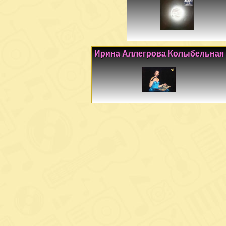
Ирина Аллегрова Колыбельная