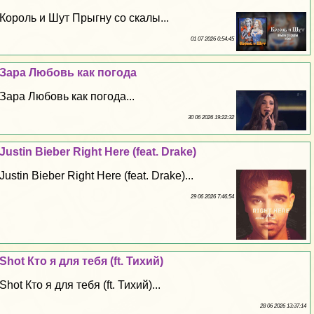
Король и Шут Прыгну со скалы...
01 07 2026 0:54:45
Зара Любовь как погода
Зара Любовь как погода...
30 06 2026 19:22:32
Justin Bieber Right Here (feat. Drake)
Justin Bieber Right Here (feat. Drake)...
29 06 2026 7:46:54
Shot Кто я для тебя (ft. Тихий)
Shot Кто я для тебя (ft. Тихий)...
28 06 2026 13:37:14