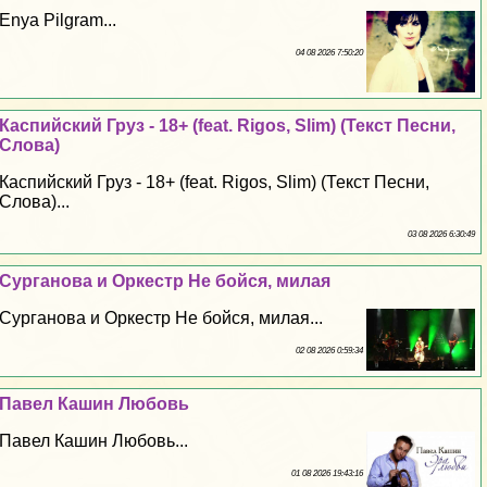
Enya Pilgram...
04 08 2026 7:50:20
Каспийский Груз - 18+ (feat. Rigos, Slim) (Текст Песни,
Слова)
Каспийский Груз - 18+ (feat. Rigos, Slim) (Текст Песни,
Слова)...
03 08 2026 6:30:49
Сурганова и Оркестр Не бойся, милая
Сурганова и Оркестр Не бойся, милая...
02 08 2026 0:59:34
Павел Кашин Любовь
Павел Кашин Любовь...
01 08 2026 19:43:16