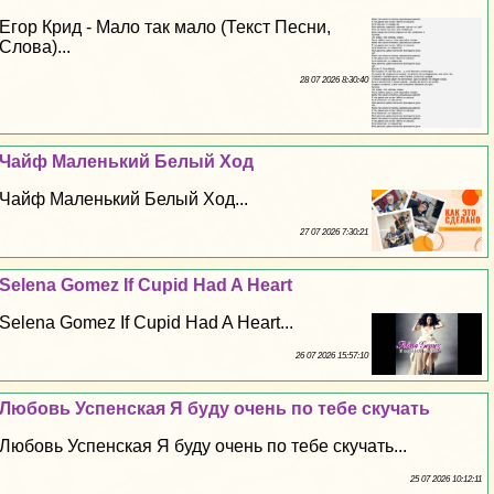
Егор Крид - Мало так мало (Текст Песни,
Слова)...
28 07 2026 8:30:40
Чайф Маленький Белый Ход
Чайф Маленький Белый Ход...
27 07 2026 7:30:21
Selena Gomez If Cupid Had A Heart
Selena Gomez If Cupid Had A Heart...
26 07 2026 15:57:10
Любовь Успенская Я буду очень по тебе скучать
Любовь Успенская Я буду очень по тебе скучать...
25 07 2026 10:12:11