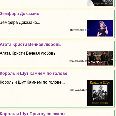
Земфира Доказано
Земфира Доказано...
04 07 2026 20:16:11
Агата Кристи Вечная любовь
Агата Кристи Вечная любовь...
03 07 2026 10:48:38
Король и Шут Камнем по голове
Король и Шут Камнем по голове...
02 07 2026 21:11:50
Король и Шут Прыгну со скалы