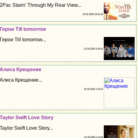
2Pac Starin' Through My Rear View...
24 06 2026 18:41:44
Герои Till tomorrow
Герои Till tomorrow...
23 06 2026 9:35:41
Алиса Крещение
Алиса Крещение...
22 06 2026 1:32:23
Taylor Swift Love Story
Taylor Swift Love Story...
21 06 2026 1:11:29