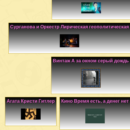
Сурганова и Оркестр Лирическая геополитическая
Винтаж А за окном серый дождь
Агата Кристи Гитлер
Кино Время есть, а денег нет