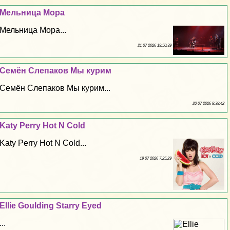
Мельница Мора
Мельница Мора...
21 07 2026 19:50:39
Семён Слепаков Мы курим
Семён Слепаков Мы курим...
20 07 2026 8:38:42
Katy Perry Hot N Cold
Katy Perry Hot N Cold...
19 07 2026 7:25:29
Ellie Goulding Starry Eyed
...