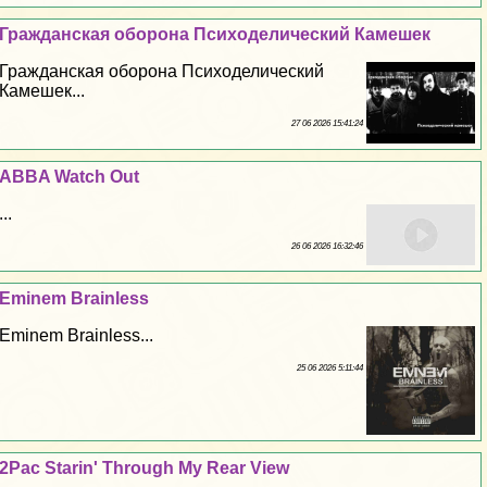
Гражданская оборона Психоделический Камешек
Гражданская оборона Психоделический
Камешек...
27 06 2026 15:41:24
ABBA Watch Out
...
26 06 2026 16:32:46
Eminem Brainless
Eminem Brainless...
25 06 2026 5:11:44
2Pac Starin' Through My Rear View