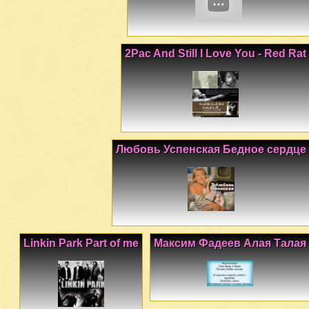
2Pac And Still I Love You - Red Rat
Любовь Успенская Бедное сердце
Linkin Park Part of me
Максим Фадеев Алая Талая