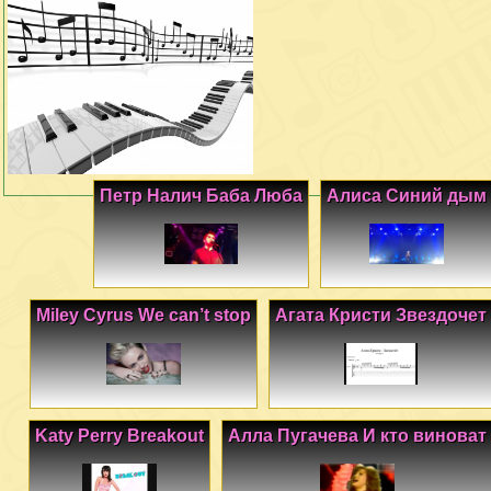
Петр Налич Баба Люба
Алиса Синий дым
Miley Cyrus We can’t stop
Агата Кристи Звездочет
Katy Perry Breakout
Алла Пугачева И кто виноват