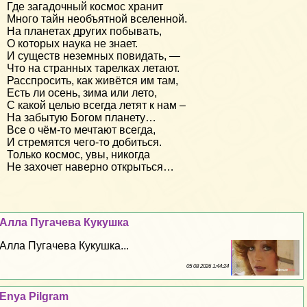
Где загадочный космос хранит
Много тайн необъятной вселенной.
На планетах других побывать,
О которых наука не знает.
И существ неземных повидать, —
Что на странных тарелках летают.
Расспросить, как живётся им там,
Есть ли осень, зима или лето,
С какой целью всегда летят к нам –
На забытую Богом планету…
Все о чём-то мечтают всегда,
И стремятся чего-то добиться.
Только космос, увы, никогда
Не захочет наверно открыться…
Алла Пугачева Кукушка
Алла Пугачева Кукушка...
05 08 2026 1:44:24
Enya Pilgram