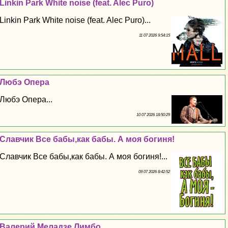
Linkin Park White noise (feat. Alec Puro)
Linkin Park White noise (feat. Alec Puro)...
11 07 2026 9:54:15
Любэ Опера
Любэ Опера...
10 07 2026 18:50:29
Славчик Все бабы,как бабы. А моя богиня!
Славчик Все бабы,как бабы. А моя богиня!...
09 07 2026 8:42:52
Валерий Меладзе Лимбо