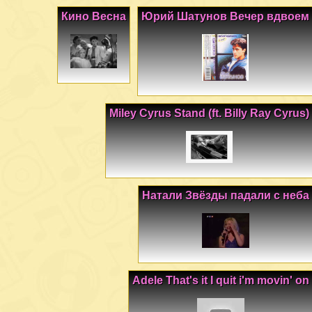
Кино Весна
Юрий Шатунов Вечер вдвоем
Miley Cyrus Stand (ft. Billy Ray Cyrus)
Натали Звёзды падали с неба
Adele That's it I quit i'm movin' on